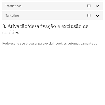
Estatísticas
Marketing
8. Ativação/desativação e exclusão de
cookies
Pode usar o seu browser para excluir cookies automaticamente ou
manualmente. Também pode especificar que certos cookies podem
não ser inseridos. Outra opção é alterar as configurações do seu
browser para que receba uma mensagem cada vez que um cookie é
inserido. Para obter mais informações sobre essas opções, consulte
as instruções na secção Ajuda do seu browser.
Por favor tenha em conta que o nosso site pode não funcionar
correctamente se todos os cookies forem desactivados. Se excluir os
cookies do seu navegador, serão adicionados de novo após o seu
consentimento quando visitar o nosso site outra vez.