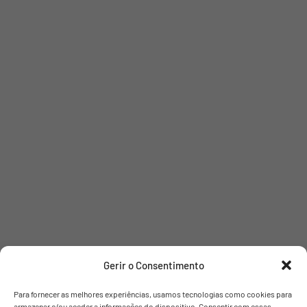
Gerir o Consentimento
Para fornecer as melhores experiências, usamos tecnologias como cookies para
armazenar e/ou aceder a informações do dispositivo. Consentir com essas